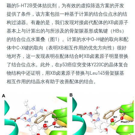
颖的5-HT2B受体拮抗剂，为有效的虚拟筛选方案的开发
提供了条件，该方案包括一种基于计算的结合位点水的结
构过滤器。有趣的是，我们发现对接卤代配体的XB卤原子
基本上与计算出的与所涉及的骨架羰基形成氢键（HBs）
的结合位点水重叠（图1）。计算的水中O-H键的取向和配
体中C-X键的取向（表明XB相互作用的优先方向性）很好
地对齐，这一发现表明在配体结合时XB卤素原子明显替换
了结合位点水。此外，在p53癌症突变体Y220C的晶体复合
物结构中还证明，用XB卤素原子替换与Leu145骨架羰基
相互作用的结晶水有助于改善配体的结合。