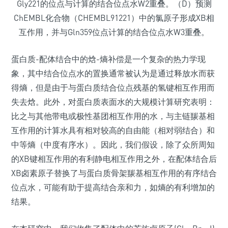
Gly221的位点与计算的结合位点水W2重叠。（D）预测
ChEMBL化合物（CHEMBL91221）中的氯原子形成XB相
互作用，并与Gln359位点计算的结合位点水W3重叠。
蛋白质-配体结合中的焓-熵补偿是一个复杂的热力学现
象，其中结合位点水的置换通常被认为是通过释放水而获
得熵，但是由于与蛋白质结合位点残基的氢键相互作用而
失去焓。此外，对蛋白质表面水的大规模计算研究表明：
比之与其他带电或极性基团相互作用的水，与主链羰基相
互作用的计算水具有相对较高的自由能（相对弱结合）和
中等熵（中度有序水）。因此，我们假设，除了众所周知
的XB键相互作用的有利静电相互作用之外，在配体结合后
XB卤素原子替换了与蛋白质骨架羰基相互作用的有序结合
位点水，可能有助于提高结合亲和力，如熵的有利增加的
结果。