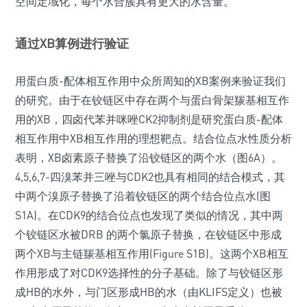
空间定域化，每个水合簇具有更大的水含量。
通过XB算例进行验证
用蛋白质-配体相互作用中众所周知的XB案例来验证我们
的研究。由于在铰链区中存在两个与蛋白骨架羰基相互作
用的XB，四卤代苯并咪唑CK2抑制剂是研究蛋白质-配体
相互作用中XB相互作用的理想靶点。结合位点水性质分析
表明，XB卤素原子替换了沿铰链区的两个水（图6A）。
4,5,6,7-四溴苯并三唑与CDK2也具有相同的结合模式，其
中两个溴原子替换了沿着铰链区的两个结合位点水(图
S1A)。在CDK9的结合位点也发现了类似的情况，其中两
个铰链区水被DRB 的两个氯原子替换，在铰链区中形成
两个XB与主链羰基相互作用(Figure S1B)。这两个XB相互
作用形成了对CDK9选择性的分子基础。除了与铰链区形
成HB的水外，与门区形成HB的水（由KLIFS定义）也被