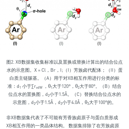
图2. XB数据集收集标准以及置换或替换计算出的结合位点
水的示意图。X = Cl，Br，I;（I）芳族卤代配体；（II）蛋
白质主链羰基。（A）用于对XB相互作用进行分类的标
准：d
小于∑r
，θ
大于120°，θ
大于80°。（B）结合
1
vdW
1
2
位点水的置换图，d
小于1.5Å。（C）替换结合位点水的
2
示意图，d
小于1.5Å，d
小于4.0Å，θ
大于100°的。
2
3
3
非XB数据集代表了不可能有芳香族卤原子与蛋白质形成
XB相互作用的一类晶体结构。 数据集排除了在芳族卤原