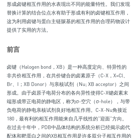
形成卤键相互作用的水表现出不同的能量特性。我们发现
替换计算的结合位点水有助于形成有利的卤键相互作用，
这为利用卤键与蛋白主链羰基的相互作用的合理药物设计
提供了实用的方法。
前言
卤键（Halogen bond，XB）是一种高度定向、特异性的
非共价相互作用，在共价键合的卤素原子（C-X，X=Cl、
Br、I；XB Donor）与亲核试剂（Nu; XB acceptor）之间
形成。由于卤原子电荷分布的各向异性使得C-X键卤素末
端形成带正电荷的静电区，称为σ-空穴（σ-hole），与带
负电荷的静电亲核试剂良好地相互作用。C-X··Nu角接近
180，最有利的相互作用能来自几乎线性的”迎面”方向。
在过去十年中，PDB中晶体结构的系统分析已经揭示卤代
配体和靶蛋白之间的XB相互作用是许多双分子相互作用的