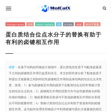
Halogen bond
SAR
water replace
XB
σ-hole
卤键
水分子替换
蛋白质结合位点水分子的替换有助于
有利的卤键相互作用
摘要：
在基于结构的药物设计领域中，蛋白质电负性原子与配体卤素原
子之间的卤键相互作用日益受到关注。本文的研究者分析了配体卤原子
和蛋白主链羰基之间的特征性卤键相互作用的晶体结构的结合位点水性
质，发现：1）参与卤键相互作用的卤原子在配体结合后经常替换计算
出的结合位点的水；2）卤键相互作用的优势方向与这些被替换水的取
向很好地吻合；3）被卤素替换后形成与不形成卤键相互作用的水表现
出不同的能量特性；4）替换计算的结合位点水有助于形成有利的卤键
相互作用。这为如何在理性药物设计中利用卤键与蛋白主链羰基的相互