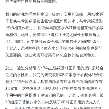
的优先方向性的独特空间取向。
我们的研究为理性药物设计提供了实用的策略：用XB卤原
子替换与骨架羰基发生氢键相互作用的水，与骨架羰基形
成XB相互作用，并且取向与羟基水WAT氢键相互作用的取
向相似。此外，要确保C-X键和O-H键之间处于最佳角度
(160-180°)，还要确保卤原子和水的氧原子之间的距离小
于1.5Å，这对替换结合位点水分子提供有利的熵增也是至
关重要的。这些考虑可提高母体化合物的结合亲和力。
总之，通过分析引入XB与主链羰基相互作用的蛋白质结合
位点的水性质，我们的研究表明XB卤素原子在配体结合后
替换了结合位点水，具有与释放有序水有关的熵的潜在有
利增加。 这些发现为了解XB相互作用在蛋白质-配体相互
作用中的作用提供了更深刻的见解。 此外，研究表明，被
XB卤原子替换的水的方向反映了XB相互作用的优先方向
性。 与被非XB卤素原子置换的水相比，被XB卤素原子替