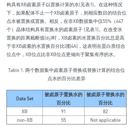
构具有XB卤素原子以置换计算的水(见表1)。在这种情况
下，如果配体不止一个XB卤素原子，则相应数目的结合位
点水被置换或置换。相反，在非XB数据集中仅55%（447
个）晶体结构具有置换水的卤素原子 (见表1)。在改变水
置换的距离截断值(d
)时，XB卤素的水置换百分比总是高
2
于非XB卤素的水置换百分比(图4A)，这表明在蛋白质结合
位点中，XB位点比非XB位点更倾向于聚集有序的水。
Table 1. 两个数据集中卤素原子替换或替换计算的结合位
点水的百分比差异
被卤原子置换水的
被卤原子替换水的
Data Set
百分比
百分比
XB
91
82
non-XB
55
Not applicable