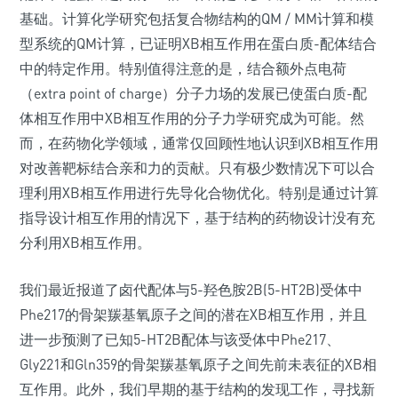
基础。计算化学研究包括复合物结构的QM / MM计算和模
型系统的QM计算，已证明XB相互作用在蛋白质-配体结合
中的特定作用。特别值得注意的是，结合额外点电荷
（extra point of charge）分子力场的发展已使蛋白质-配
体相互作用中XB相互作用的分子力学研究成为可能。然
而，在药物化学领域，通常仅回顾性地认识到XB相互作用
对改善靶标结合亲和力的贡献。只有极少数情况下可以合
理利用XB相互作用进行先导化合物优化。特别是通过计算
指导设计相互作用的情况下，基于结构的药物设计没有充
分利用XB相互作用。
我们最近报道了卤代配体与5-羟色胺2B(5-HT2B)受体中
Phe217的骨架羰基氧原子之间的潜在XB相互作用，并且
进一步预测了已知5-HT2B配体与该受体中Phe217、
Gly221和Gln359的骨架羰基氧原子之间先前未表征的XB相
互作用。此外，我们早期的基于结构的发现工作，寻找新