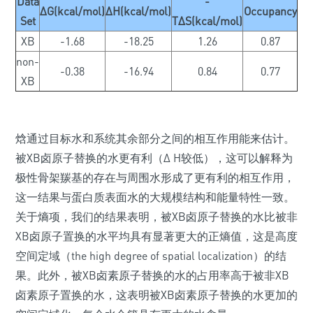
Data
-
ΔG(kcal/mol)
ΔH(kcal/mol)
Occupancy
Set
TΔS(kcal/mol)
XB
-1.68
-18.25
1.26
0.87
non-
-0.38
-16.94
0.84
0.77
XB
焓通过目标水和系统其余部分之间的相互作用能来估计。
被XB卤原子替换的水更有利（Δ H较低），这可以解释为
极性骨架羰基的存在与周围水形成了更有利的相互作用，
这一结果与蛋白质表面水的大规模结构和能量特性一致。
关于熵项，我们的结果表明，被XB卤原子替换的水比被非
XB卤原子置换的水平均具有显著更大的正熵值，这是高度
空间定域（the high degree of spatial localization）的结
果。此外，被XB卤素原子替换的水的占用率高于被非XB
卤素原子置换的水，这表明被XB卤素原子替换的水更加的