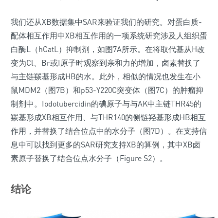
我们还从XB数据集中SAR来验证我们的研究。对蛋白质-
配体相互作用中XB相互作用的一项系统研究涉及人组织蛋
白酶L（hCatL）抑制剂，如图7A所示。在将取代基从H改
变为Cl、Br或I原子时观察到亲和力的增加，卤素替换了
与主链羰基形成HB的水。此外，相似的情况也发生在小
鼠MDM2（图7B）和p53-Y220C突变体（图7C）的肿瘤抑
制剂中。Iodotubercidin的碘原子与与AK中主链THR45的
羰基形成XB相互作用、与THR140的侧链羟基形成HB相互
作用，并替换了结合位点中的水分子（图7D）。在支持信
息中可以找到更多的SAR研究支持XB的算例，其中XB卤
素原子替换了结合位点水分子（Figure S2）。
结论