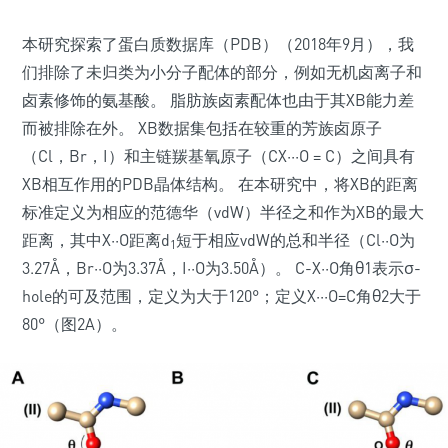
本研究探索了蛋白质数据库（PDB）（2018年9月），我
们排除了未归类为小分子配体的部分，例如无机卤离子和
卤素修饰的氨基酸。 脂肪族卤素配体也由于其XB能力差
而被排除在外。 XB数据集包括在较重的芳族卤原子
（Cl，Br，I）和主链羰基氧原子（CX···O = C）之间具有
XB相互作用的PDB晶体结构。 在本研究中，将XB的距离
标准定义为相应的范德华（vdW）半径之和作为XB的最大
距离，其中X··O距离d
短于相应vdW的总和半径（Cl··O为
1
3.27Å，Br··O为3.37Å，I··O为3.50Å）。 C-X··O角θ1表示σ-
hole的可及范围，定义为大于120°；定义X···O=C角θ2大于
80°（图2A）。