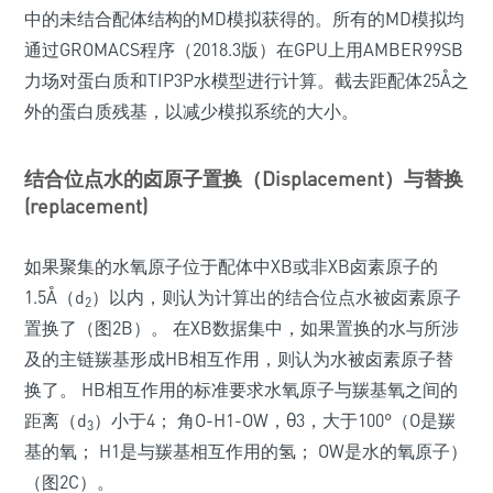
中的未结合配体结构的MD模拟获得的。所有的MD模拟均
通过GROMACS程序（2018.3版）在GPU上用AMBER99SB
力场对蛋白质和TIP3P水模型进行计算。截去距配体25Å之
外的蛋白质残基，以减少模拟系统的大小。
结合位点水的卤原子置换（Displacement）与替换
(replacement)
如果聚集的水氧原子位于配体中XB或非XB卤素原子的
1.5Å（d
）以内，则认为计算出的结合位点水被卤素原子
2
置换了（图2B）。 在XB数据集中，如果置换的水与所涉
及的主链羰基形成HB相互作用，则认为水被卤素原子替
换了。 HB相互作用的标准要求水氧原子与羰基氧之间的
距离（d
）小于4； 角O-H1-OW，θ3，大于100°（O是羰
3
基的氧； H1是与羰基相互作用的氢； OW是水的氧原子）
（图2C）。