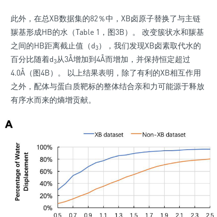
此外，在总XB数据集的82％中，XB卤原子替换了与主链
羰基形成HB的水（Table 1，图3B）。 改变簇状水和羰基
之间的HB距离截止值（d
），我们发现XB卤素取代水的
3
百分比随着d
从3Å增加到4Å而增加，并保持恒定超过
3
4.0Å（图4B）。 以上结果表明，除了有利的XB相互作用
之外，配体与蛋白质靶标的整体结合亲和力可能源于释放
有序水而来的熵增贡献。