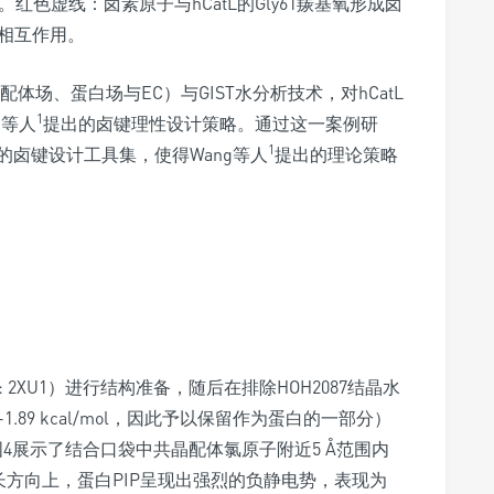
。红色虚线：卤素原子与hCatL的Gly61羰基氧形成卤
相互作用。
配体场、蛋白场与EC）与GIST水分析技术，对hCatL
1
g等人
提出的卤键理性设计策略。通过这一案例研
1
卤键设计工具集，使得Wang等人
提出的理论策略
de: 2XU1）进行结构准备，随后在排除HOH2087结晶水
-1.89 kcal/mol，因此予以保留作为蛋白的一部分）
图4展示了结合口袋中共晶配体氯原子附近5 Å范围内
延长方向上，蛋白PIP呈现出强烈的负静电势，表现为