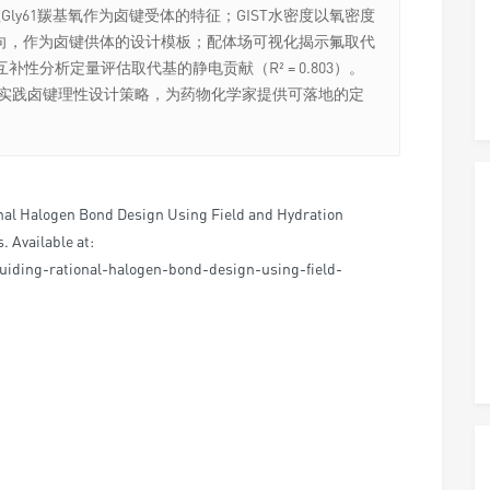
ly61羰基氧作为卤键受体的特征；GIST水密度以氧密度
向，作为卤键供体的设计模板；配体场可视化揭示氟取代
性分析定量评估取代基的静电贡献（R² = 0.803）。
用于实践卤键理性设计策略，为药物化学家提供可落地的定
nal Halogen Bond Design Using Field and Hydration
. Available at:
guiding-rational-halogen-bond-design-using-field-