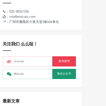
📞：020-38261356
📩：info@molcalx.com
📍：广州市番禺区小资天堂3座406单元
关注我们 么么哒！
新浪微博
molcalx
微信公众号
Molcalx
最新文章