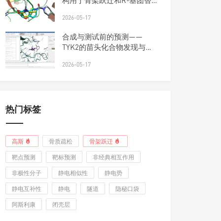
构用于骨架跃迁和R-基团替
换
2026-05-17
合成与测试前的预测——
TYK2的苗头化合物发现与优
先级排序工作流
2026-05-17
热门标签
高斯
骨质疏松
骨架跃迁
靶点预测
靶标预测
非经典相互作用
非极性分子
静电相似性
静电势
静电互补性
静电
隧道
隐秘口袋
阿斯利康
闭壳层