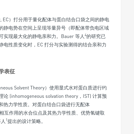
entarity, EC）打分用于量化配体与蛋白结合口袋之间的静电
的静电势在空间上呈现等量异号（即配体带负电区域
4
实现最大化的静电亲和力。Bauer 等人
的研究已
静电性质变化时，EC 打分与实验测得的结合亲和力
力学表征
geneous Solvent Theory）使用显式水对蛋白质进行约
ogeneous solvation theory，IST) 计算预
和热力学性质。对蛋白结合口袋进行无配体
羰基氧相互作用的水合位点及其热力学性质、优势氢键取
1
等人
提出的设计策略。