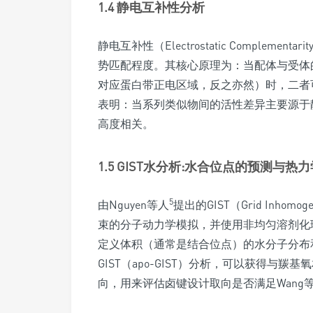
1.4 静电互补性分析
静电互补性（Electrostatic Complem
势匹配程度。其核心原理为：当配体与受体
对应蛋白带正电区域，反之亦然）时，二者可
表明：当系列类似物间的活性差异主要源于
高度相关。
1.5 GIST水分析:水合位点的预测与热
5
由Nguyen等人
提出的GIST（Grid Inhomo
束的分子动力学模拟，并使用非均匀溶剂化理论 (inhom
定义体积（通常是结合位点）的水分子分布
GIST（apo-GIST）分析，可以获得与
向，用来评估卤键设计取向是否满足Wang