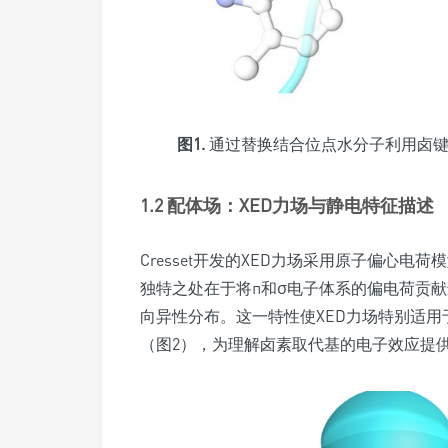
图1.
通过替换结合位点水分子利用卤键
1.2 配体场：XED力场与静电特征描述
Cresset开发的XED力场采用原子偏心
独特之处在于将π和σ电子体系的偏电荷贡
向异性分布。这一特性使XED力场特别适
（图2），为理解卤素取代基的电子效应提