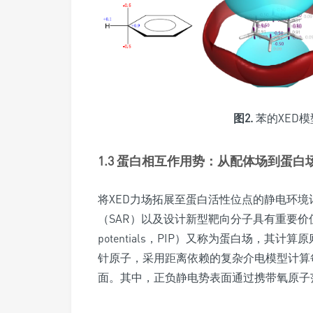
图2.
苯的XED
1.3 蛋白相互作用势：从配体场到蛋白
将XED力场拓展至蛋白活性位点的静电环
（SAR）以及设计新型靶向分子具有重要价
potentials，PIP）又称为蛋白场，
针原子，采用距离依赖的复杂介电模型计算
面。其中，正负静电势表面通过携带氧原子