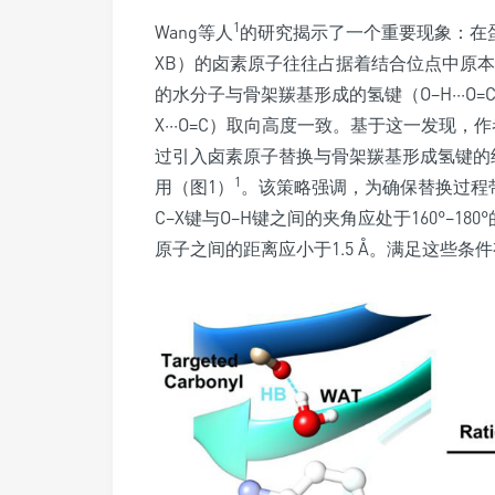
1
Wang等人
的研究揭示了一个重要现象：在蛋白质
XB）的卤素原子往往占据着结合位点中原
的水分子与骨架羰基形成的氢键（O–H···O
X···O=C）取向高度一致。基于这一发现
过引入卤素原子替换与骨架羰基形成氢键的
1
用（图1）
。该策略强调，为确保替换过程
C–X键与O–H键之间的夹角应处于160°–1
原子之间的距离应小于1.5 Å。满足这些