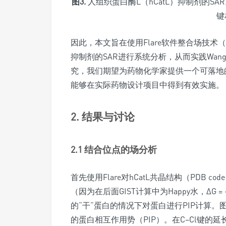
图3.
人组织蛋白酶L（hCatL）抑制剂的SAR
键
因此，本文旨在使用Flare软件整合场技术（
抑制剂的SAR进行系统分析，从而实践Wan
究，我们期望为药物化学家提供一个可落地的
能够在实际药物设计项目中得到有效实施。
2. 结果与讨论
2.1 结合位点的场分析
首先使用Flare对hCatL共晶结构（PDB co
（因为在后面GIST计算中为Happy水，ΔG = 
的“干”蛋白的情况下对蛋白进行PIP计算。
的蛋白相互作用势（PIP）。在C–Cl键的