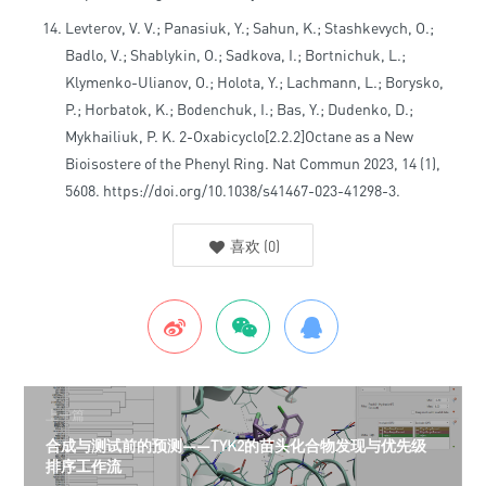
Levterov, V. V.; Panasiuk, Y.; Sahun, K.; Stashkevych, O.;
Badlo, V.; Shablykin, O.; Sadkova, I.; Bortnichuk, L.;
Klymenko-Ulianov, O.; Holota, Y.; Lachmann, L.; Borysko,
P.; Horbatok, K.; Bodenchuk, I.; Bas, Y.; Dudenko, D.;
Mykhailiuk, P. K. 2-Oxabicyclo[2.2.2]Octane as a New
Bioisostere of the Phenyl Ring. Nat Commun 2023, 14 (1),
5608. https://doi.org/10.1038/s41467-023-41298-3.
喜欢
(
0
)
上一篇
合成与测试前的预测——TYK2的苗头化合物发现与优先级
排序工作流