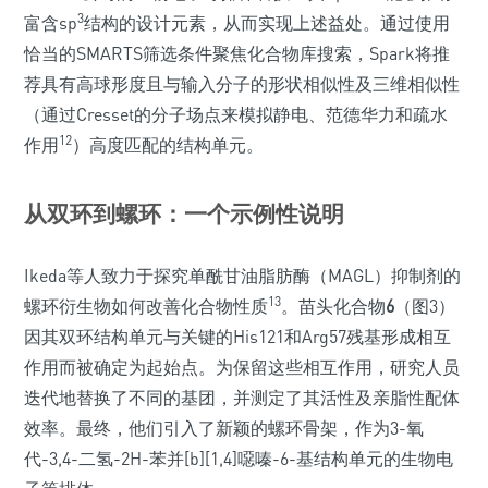
3
富含sp
结构的设计元素，从而实现上述益处。通过使用
恰当的SMARTS筛选条件聚焦化合物库搜索，Spark将推
荐具有高球形度且与输入分子的形状相似性及三维相似性
（通过Cresset的分子场点来模拟静电、范德华力和疏水
12
作用
）高度匹配的结构单元。
从双环到螺环：一个示例性说明
Ikeda等人致力于探究单酰甘油脂肪酶（MAGL）抑制剂的
13
螺环衍生物如何改善化合物性质
。苗头化合物
6
（图3）
因其双环结构单元与关键的His121和Arg57残基形成相互
作用而被确定为起始点。为保留这些相互作用，研究人员
迭代地替换了不同的基团，并测定了其活性及亲脂性配体
效率。最终，他们引入了新颖的螺环骨架，作为3-氧
代-3,4-二氢-2H-苯并[b][1,4]噁嗪-6-基结构单元的生物电