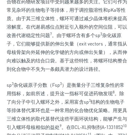
合物在药物研发项目中受到越来越多的关注。它们可作为
常见杂环的生物电子等排体，用于调控脂溶性和pKa等性
质。由于其三维立体性，螺环可通过减少晶体堆积来提高
溶解度。在代谢易感位点附近引入额外的空间位阻，可以
7
3
改善代谢稳定性问题
。由于螺环含有多个sp
杂化碳原
子，它们能够提供新的伸出矢量（exit vectors，通常指从
母核骨架向外延伸的化学键的方向或伸出矢量），从而伸
向难以触及的结合口袋。基于这些特性，将螺环结构整合
到化合物中不失为一条颇具潜力的设计路径。
3
3
sp
杂化碳原子分数（Fsp
）是衡量分子三维复杂性的常
8
用指标，如前所述，提升这一指标可促进药物发现
。除
3
了向分子中引入螺环之外，采用富含sp
结构的生物电子
等排体替代苯环也是一种常用的化合物优化策略。用更具
三维立体性的取代基替代这些平面环状结构，能够产生与
9
10
引入螺环母核相似的益处
。在BCL‑XL抑制剂A‑1331852
11