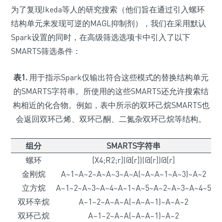
为了复现Ikeda等人的研究搜索（他们旨在通过引入螺环
结构单元来发现可逆的MAGL抑制剂），我们在采用默认
Spark设置的同时，在高级筛选选项卡中引入了以下
SMARTS筛选条件：
表1.
用于指示Spark仅输出符合这些模式的替换结构单元
的SMARTS字符串。所使用的这些SMARTS还允许搜索结
构相近的化合物。例如，表中所示的双环己烷SMARTS也
会返回双环己烯、双环己酮、二氮杂双环己烷等结构。
组分
SMARTS字符串
螺环
[X4;R2;r](@[r])(@[r])@[r]
金刚烷
A~1~A~2~A~A~3~A~A(~A~A~1~A~3)~A~2
立方烷
A~1~2~A~3~A~4~A~1~A~5~A~2~A~3~A~4~5
双环辛烷
A~1~2~A~A~A(~A~A~1)~A~A~2
双环己烷
A~1~2~A~A(~A~A~1)~A~2