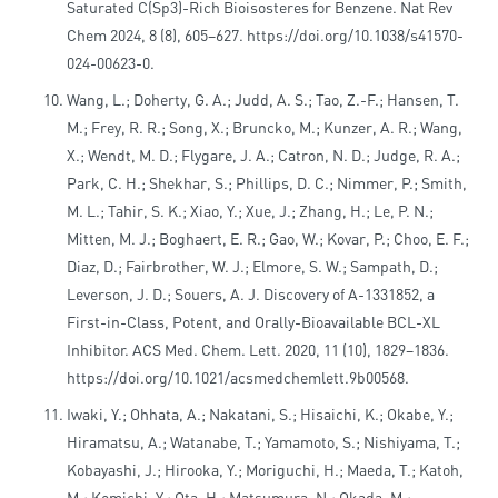
Saturated C(Sp3)-Rich Bioisosteres for Benzene. Nat Rev
Chem 2024, 8 (8), 605–627. https://doi.org/10.1038/s41570-
024-00623-0.
Wang, L.; Doherty, G. A.; Judd, A. S.; Tao, Z.-F.; Hansen, T.
M.; Frey, R. R.; Song, X.; Bruncko, M.; Kunzer, A. R.; Wang,
X.; Wendt, M. D.; Flygare, J. A.; Catron, N. D.; Judge, R. A.;
Park, C. H.; Shekhar, S.; Phillips, D. C.; Nimmer, P.; Smith,
M. L.; Tahir, S. K.; Xiao, Y.; Xue, J.; Zhang, H.; Le, P. N.;
Mitten, M. J.; Boghaert, E. R.; Gao, W.; Kovar, P.; Choo, E. F.;
Diaz, D.; Fairbrother, W. J.; Elmore, S. W.; Sampath, D.;
Leverson, J. D.; Souers, A. J. Discovery of A-1331852, a
First-in-Class, Potent, and Orally-Bioavailable BCL-XL
Inhibitor. ACS Med. Chem. Lett. 2020, 11 (10), 1829–1836.
https://doi.org/10.1021/acsmedchemlett.9b00568.
Iwaki, Y.; Ohhata, A.; Nakatani, S.; Hisaichi, K.; Okabe, Y.;
Hiramatsu, A.; Watanabe, T.; Yamamoto, S.; Nishiyama, T.;
Kobayashi, J.; Hirooka, Y.; Moriguchi, H.; Maeda, T.; Katoh,
M.; Komichi, Y.; Ota, H.; Matsumura, N.; Okada, M.;