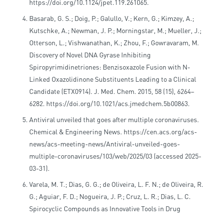
https://doi.org/10.1124/jpet.119.261065.
Basarab, G. S.; Doig, P.; Galullo, V.; Kern, G.; Kimzey, A.;
Kutschke, A.; Newman, J. P.; Morningstar, M.; Mueller, J.;
Otterson, L.; Vishwanathan, K.; Zhou, F.; Gowravaram, M.
Discovery of Novel DNA Gyrase Inhibiting
Spiropyrimidinetriones: Benzisoxazole Fusion with N-
Linked Oxazolidinone Substituents Leading to a Clinical
Candidate (ETX0914). J. Med. Chem. 2015, 58 (15), 6264–
6282. https://doi.org/10.1021/acs.jmedchem.5b00863.
Antiviral unveiled that goes after multiple coronaviruses.
Chemical & Engineering News. https://cen.acs.org/acs-
news/acs-meeting-news/Antiviral-unveiled-goes-
multiple-coronaviruses/103/web/2025/03 (accessed 2025-
03-31).
Varela, M. T.; Dias, G. G.; de Oliveira, L. F. N.; de Oliveira, R.
G.; Aguiar, F. D.; Nogueira, J. P.; Cruz, L. R.; Dias, L. C.
Spirocyclic Compounds as Innovative Tools in Drug