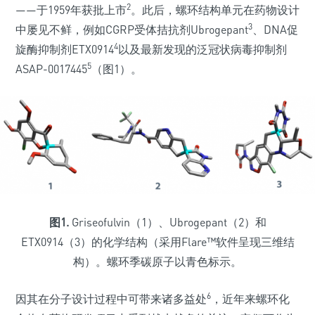
2
——于1959年获批上市
。此后，螺环结构单元在药物设计
3
中屡见不鲜，例如CGRP受体拮抗剂Ubrogepant
、DNA促
4
旋酶抑制剂ETX0914
以及最新发现的泛冠状病毒抑制剂
5
ASAP-0017445
（图1）。
图1.
Griseofulvin（1）、Ubrogepant（2）和
ETX0914（3）的化学结构（采用Flare™软件呈现三维结
构）。螺环季碳原子以青色标示。
6
因其在分子设计过程中可带来诸多益处
，近年来螺环化