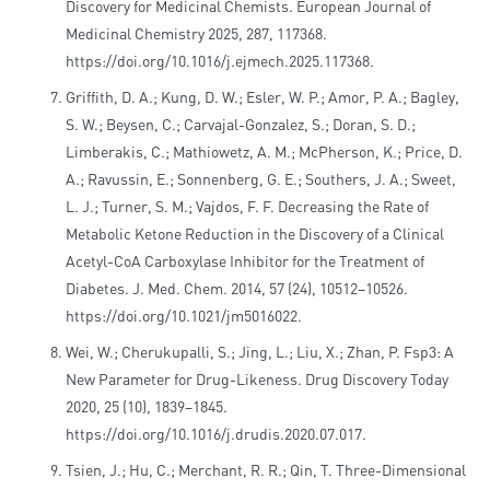
Discovery for Medicinal Chemists. European Journal of
Medicinal Chemistry 2025, 287, 117368.
https://doi.org/10.1016/j.ejmech.2025.117368.
Griffith, D. A.; Kung, D. W.; Esler, W. P.; Amor, P. A.; Bagley,
S. W.; Beysen, C.; Carvajal-Gonzalez, S.; Doran, S. D.;
Limberakis, C.; Mathiowetz, A. M.; McPherson, K.; Price, D.
A.; Ravussin, E.; Sonnenberg, G. E.; Southers, J. A.; Sweet,
L. J.; Turner, S. M.; Vajdos, F. F. Decreasing the Rate of
Metabolic Ketone Reduction in the Discovery of a Clinical
Acetyl-CoA Carboxylase Inhibitor for the Treatment of
Diabetes. J. Med. Chem. 2014, 57 (24), 10512–10526.
https://doi.org/10.1021/jm5016022.
Wei, W.; Cherukupalli, S.; Jing, L.; Liu, X.; Zhan, P. Fsp3: A
New Parameter for Drug-Likeness. Drug Discovery Today
2020, 25 (10), 1839–1845.
https://doi.org/10.1016/j.drudis.2020.07.017.
Tsien, J.; Hu, C.; Merchant, R. R.; Qin, T. Three-Dimensional