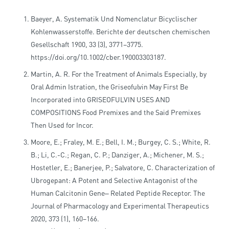
Baeyer, A. Systematik Und Nomenclatur Bicyclischer
Kohlenwasserstoffe. Berichte der deutschen chemischen
Gesellschaft 1900, 33 (3), 3771–3775.
https://doi.org/10.1002/cber.190003303187.
Martin, A. R. For the Treatment of Animals Especially, by
Oral Admin Istration, the Griseofulvin May First Be
Incorporated into GRISEOFULVIN USES AND
COMPOSITIONS Food Premixes and the Said Premixes
Then Used for Incor.
Moore, E.; Fraley, M. E.; Bell, I. M.; Burgey, C. S.; White, R.
B.; Li, C.-C.; Regan, C. P.; Danziger, A.; Michener, M. S.;
Hostetler, E.; Banerjee, P.; Salvatore, C. Characterization of
Ubrogepant: A Potent and Selective Antagonist of the
Human Calcitonin Gene‒ Related Peptide Receptor. The
Journal of Pharmacology and Experimental Therapeutics
2020, 373 (1), 160–166.