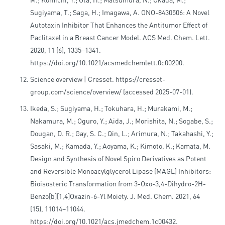
Sugiyama, T.; Saga, H.; Imagawa, A. ONO-8430506: A Novel
Autotaxin Inhibitor That Enhances the Antitumor Effect of
Paclitaxel in a Breast Cancer Model. ACS Med. Chem. Lett.
2020, 11 (6), 1335–1341.
https://doi.org/10.1021/acsmedchemlett.0c00200.
Science overview | Cresset. https://cresset-
group.com/science/overview/ (accessed 2025-07-01).
Ikeda, S.; Sugiyama, H.; Tokuhara, H.; Murakami, M.;
Nakamura, M.; Oguro, Y.; Aida, J.; Morishita, N.; Sogabe, S.;
Dougan, D. R.; Gay, S. C.; Qin, L.; Arimura, N.; Takahashi, Y.;
Sasaki, M.; Kamada, Y.; Aoyama, K.; Kimoto, K.; Kamata, M.
Design and Synthesis of Novel Spiro Derivatives as Potent
and Reversible Monoacylglycerol Lipase (MAGL) Inhibitors:
Bioisosteric Transformation from 3-Oxo-3,4-Dihydro-2H-
Benzo[b][1,4]Oxazin-6-Yl Moiety. J. Med. Chem. 2021, 64
(15), 11014–11044.
https://doi.org/10.1021/acs.jmedchem.1c00432.