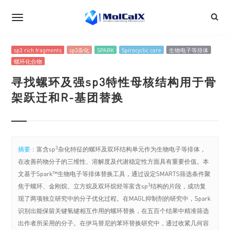
sp3 rich fragments
sp3杂化
SPARK
Spirocyclic core
生物电子等排体
螺环化合物
寻找螺环及强sp3特性母核结构用于骨
架跃迁和R-基团替换
3
摘要：
富含sp
杂化特征的螺环及双环结构单元作为生物电子等排体，
在改善药物分子的三维性、溶解度及代谢稳定性方面具有重要价值。本
文基于Spark™生物电子等排体替换工具，通过设定SMARTS筛选条件聚
3
焦于螺环、金刚烷、立方烷及双环烷烃等富含sp
结构的片段，成功复
现了两项独立研究中的分子优化过程。在MAGL抑制剂的研究中，Spark
识别出能保留关键氢键相互作用的螺环替换，在五百个结果中精准筛选
出作者所采用的分子。在伊马替尼的苯环替换研究中，通过收紧几何容