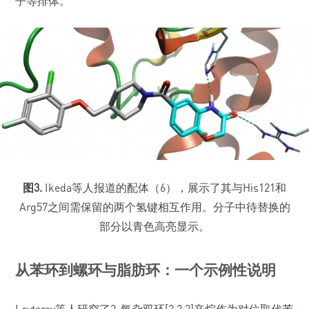
子等排体。
图3.
Ikeda等人报道的配体（6），展示了其与His121和
Arg57之间需保留的两个氢键相互作用。分子中待替换的
部分以青色高亮显示。
从苯环到螺环与脂肪环：一个示例性说明
Levterov等人研究了2-氧杂双环[2.2.2]辛烷作为对位取代苯