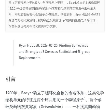
差（距离误差小于0.25 Å，角度误差小于5°），Spark输出的2-氧杂双环
[2.2.2]辛烷等替换基团能够保持与苯环相似的跨环距离及伸出矢量方
向，同时显著改善化合物的ADME性质。研究表明，Spark结合SMARTS
3
筛选与几何约束策略，能够高效发现富含sp
结构的生物电子等排体，
为苗头发现与先导优化提供有力支持。
Ryan Hubball. 2026-03-20. Finding Spirocyclic
and Strongly sp3 Cores as Scaffold and R-group
Replacements
引言
1900年，Baeyer确立了螺环化合物的命名体系，这类化学
1
结构单元的特征是两个环共用同一个季碳原子
。首个螺
环类药物灰黄霉素（Griseofulvin）——一种抗真菌药物