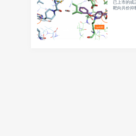
已上市的或
靶向共价抑制