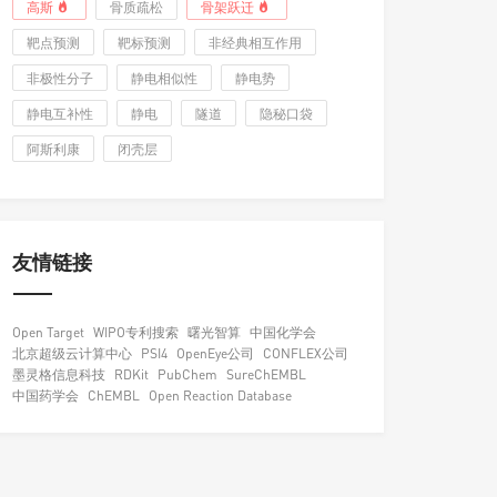
高斯
骨质疏松
骨架跃迁
靶点预测
靶标预测
非经典相互作用
非极性分子
静电相似性
静电势
静电互补性
静电
隧道
隐秘口袋
阿斯利康
闭壳层
友情链接
Open Target
WIPO专利搜索
曙光智算
中国化学会
北京超级云计算中心
PSI4
OpenEye公司
CONFLEX公司
墨灵格信息科技
RDKit
PubChem
SureChEMBL
中国药学会
ChEMBL
Open Reaction Database