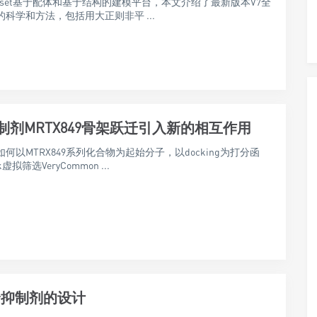
Cresset基于配体和基于结构的建模平台，本文介绍了最新版本V7全
科学和方法，包括用大正则非平 ...
抑制剂MRTX849骨架跃迁引入新的相互作用
何以MTRX849系列化合物为起始分子，以docking为打分函
虚拟筛选VeryCommon ...
价抑制剂的设计