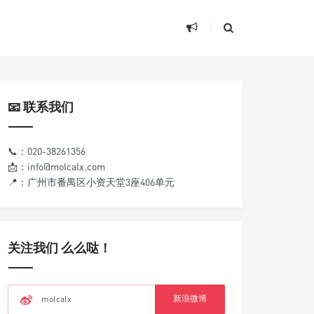
📧 联系我们
📞：020-38261356
📩：info@molcalx.com
📍：广州市番禺区小资天堂3座406单元
关注我们 么么哒！
新浪微博
molcalx