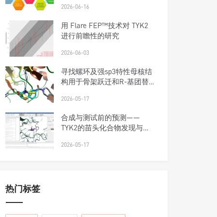
2026-06-16
用 Flare FEP™技术对 TYK2
进行前瞻性的研究
2026-06-03
寻找螺环及强sp3特性母核结
构用于骨架跃迁和R-基团替
换
2026-05-17
合成与测试前的预测——
TYK2的苗头化合物发现与优
先级排序工作流
2026-05-17
热门标签