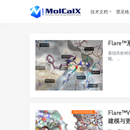
技术文档
墨灵格
Flar
系综共价对接（E
能。 ...
Flar
建模与更