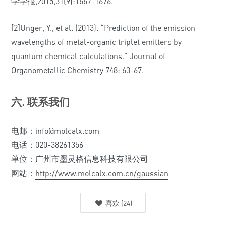
学学报,2015,31(9):1667-1676.
[2]Unger, Y., et al. (2013). “Prediction of the emission
wavelengths of metal-organic triplet emitters by
quantum chemical calculations.” Journal of
Organometallic Chemistry 748: 63-67.
六. 联系我们
电邮：info@molcalx.com
电话：020-38261356
单位：广州市墨灵格信息科技有限公司
网站：
http://www.molcalx.com.cn/gaussian
喜欢
(
24
)