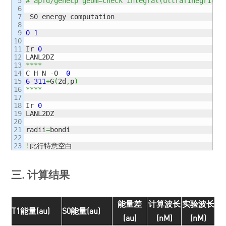
5

# apfd/genecp geom=check integral(ultrafinegrid) 
6

7

 S0 energy computation 

8

9

0
1
10

11

Ir 
0
12

13

****
14

C H N 
-
O  
0
15

6
-
311
+
G
(
2d
,
p
)
16

****
17

18

Ir 
0
19

LANL2DZ

20

21

radii
=
bondi

22

!
此行特意空白
三. 计算结果
能量差
计算波长
实验波长
T1能量(au)
S0能量(au)
(au)
(nM)
(nM)