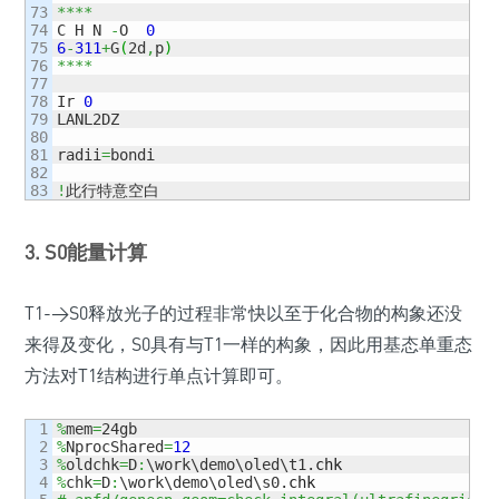
73

****
74

C H N 
-
O  
0
75

6
-
311
+
G
(
2d
,
p
)
76

****
77

78

Ir 
0
79

LANL2DZ

80

81

radii
=
bondi

82

!
此行特意空白
3. S0能量计算
T1->S0释放光子的过程非常快以至于化合物的构象还没
来得及变化，S0具有与T1一样的构象，因此用基态单重态
方法对T1结构进行单点计算即可。
1

%
mem
=
2

%
NprocShared
=
12
3

%
oldchk
=
D
:
\work\demo\oled\t1.
chk
4

%
chk
=
D
:
\work\demo\oled\s0.
chk