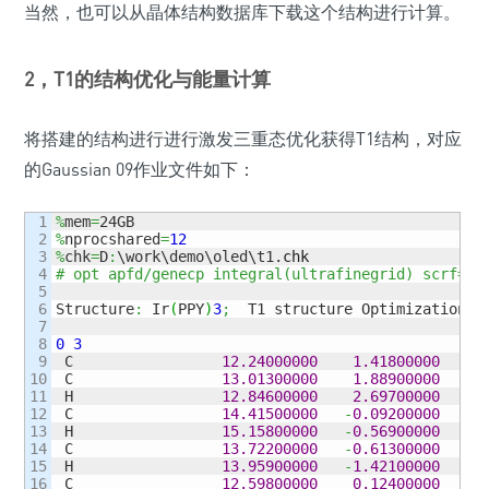
当然，也可以从晶体结构数据库下载这个结构进行计算。
2，T1的结构优化与能量计算
将搭建的结构进行进行激发三重态优化获得T1结构，对应
的Gaussian 09作业文件如下：
1

%
mem
=
2

%
nprocshared
=
12
3

%
chk
=
D
:
\work\demo\oled\t1.
chk
4

# opt apfd/genecp integral(ultrafinegrid) scrf=(i
5

6

Structure
:
 Ir
(
PPY
)
3
;
  T1 structure Optimization

7

8

0
3
9

 C                 
12.24000000
1.41800000
1
10

 C                 
13.01300000
1.88900000
2
11

 H                 
12.84600000
2.69700000
3
12

 C                 
14.41500000
-
0.09200000
2
13

 H                 
15.15800000
-
0.56900000
3
14

 C                 
13.72200000
-
0.61300000
1
15

 H                 
13.95900000
-
1.42100000
1
16

 C                 
12.59800000
0.12400000
1