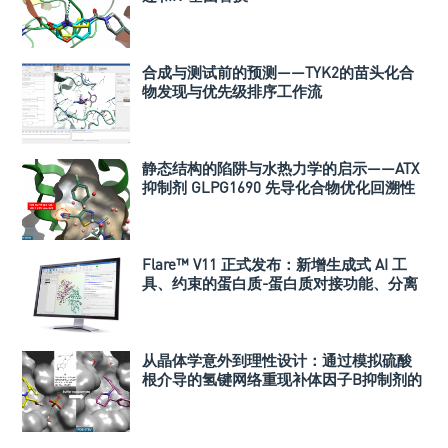
合成与测试前的预测——TYK2的苗头化合
物发现与优先级排序工作流
静态结构的陷阱与水热力学的启示——ATX
抑制剂 GLPG1690 先导化合物优化回溯性
研究
Flare™ V11 正式发布：新增生成式 AI 工
具、约束的蛋白质-蛋白质对接功能、分离
计算模式以及众多其他增强功能
从晶体学意外到理性设计：通过模拟硫酸
根介导的氢键网络重现补体因子B抑制剂的
活性优化