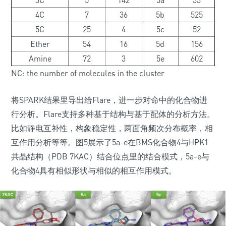
3C
5
142
5a
33
4C
7
36
5b
525
5C
25
4
5c
52
Ether
54
16
5d
156
Amine
72
3
5e
602
NC: the number of molecules in the cluster
将SPARK结果里导出给Flare，进一步对命中的化合物进
行分析。Flare支持多种基于结构与基于配体的分析方法。
比如静电互补性，构象稳定性，两面角频次分布概率，相
互作用分析等等。图5展示了5a-e在BMS化合物4与HPK1
共晶结构（PDB 7KAC）结合位点里的结合模式，5a-e与
化合物4具有相似形状与相似的相互作用模式。