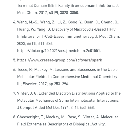
Terminal Domain (BET) Family Bromodomain Inhibitors. J.
Med. Chem. 2017, 60 (9), 3828–3850.
Wang, M.-S.; Wang, Z.; Li, Z.; Gong, Y.; Duan, C.; Cheng, Q.;
Huang, W.; Yang, G. Discovery of Macrocycle-Based HPK1
Inhibitors for T-Cell-Based Immunotherapy. J. Med. Chem.
2023, 66 (1), 611–626.
https://doi.org/10.1021/acs.jmedchem.2c01551.
https://www.cresset-group.com/software/spark
Tosco, P.; Mackey, M. Lessons and Successes in the Use of
Molecular Fields. In Comprehensive Medicinal Chemistry
III; Elsevier, 2017; pp 253–296.
Vinter, J. G. Extended Electron Distributions Applied to the
Molecular Mechanics of Some Intermolecular Interactions.
J Comput Aided Mol Des 1994, 8 (6), 653–668.
Cheeseright, T.; Mackey, M.; Rose, S.; Vinter, A. Molecular
Field Extrema as Descriptors of Biological Activity: