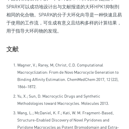
SPARK可以成功地设计出与文献报道的大环HPK1抑制剂
相同的化合物。SPARK的分子大环化向导是一种快速且易
于使用的工作流，可生成有意义且结构多样的计算结果，
用于指导大环药物的发现。
文献
Wagner, V.; Rarey, M; Christ, C.D. Computational
Macrocyclization: From de Novo Macrocycle Generation to
Binding Affinity Estimation. ChemMedChem 2017, 12 (22),
1866–1872.
Yu, X.; Sun, D. Macrocyclic Drugs and Synthetic
Methodologies toward Macrocycles. Molecules 2013.
Wang, L.; McDaniel, K. F.; Kati, W. M. Fragment-Based,
Structure-Enabled Discovery of Novel Pyridones and
Pyridone Macrocycles as Potent Bromodomain and Extra-