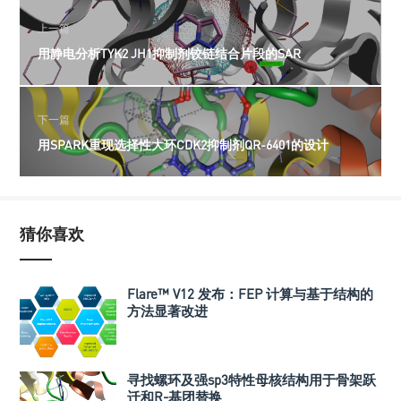
上一篇
用静电分析TYK2 JH1抑制剂铰链结合片段的SAR
下一篇
用SPARK重现选择性大环CDK2抑制剂QR-6401的设计
猜你喜欢
Flare™ V12 发布：FEP 计算与基于结构的
方法显著改进
寻找螺环及强sp3特性母核结构用于骨架跃
迁和R-基团替换