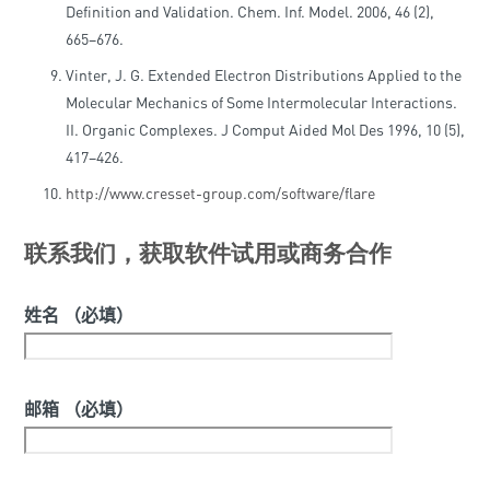
Definition and Validation. Chem. Inf. Model. 2006, 46 (2),
665–676.
Vinter, J. G. Extended Electron Distributions Applied to the
Molecular Mechanics of Some Intermolecular Interactions.
II. Organic Complexes. J Comput Aided Mol Des 1996, 10 (5),
417–426.
http://www.cresset-group.com/software/flare
联系我们，获取软件试用或商务合作
姓名 （必填）
邮箱 （必填）