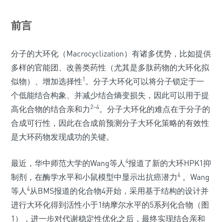
前言
分子的大环化（Macrocyclization）有诸多优势，比如提供
多样的官能团、改善类药性（尤其是多肽药物的大环化拟
1
似物）、增加选择性
。分子大环化可以将分子锁定于一
个低能结合构象、并减少结合熵变损失，因此可以用于提
2–4
高化合物的结合亲和力
。分子大环化的难点在于分子的
合成可行性，因此在合成前预测分子大环化策略的有效性
是大环药物发现成功的关键。
4
最近，华中师范大学的Wang等人
报道了新的大环HPK1抑
4
制剂，在酶学水平和小鼠模型中显示出抗癌潜力
。Wang
4
等人
从BMS报道的化合物4开始，采用基于结构的设计并
进行大环化得到活性小于1纳摩尔水平的5系列化合物（图
1），进一步对代谢稳定性优化之后，最终实现结合亲和