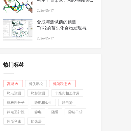
构用于骨架跃迁和R-基团替
换
2026-05-17
合成与测试前的预测——
TYK2的苗头化合物发现与优
先级排序工作流
2026-05-17
热门标签
高斯
骨质疏松
骨架跃迁
靶点预测
靶标预测
非经典相互作用
非极性分子
静电相似性
静电势
静电互补性
静电
隧道
隐秘口袋
阿斯利康
闭壳层