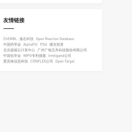
友情链接
ChEMBL
速石科技
Open Reaction Database
中国药学会
AlphaFill
PSI4
曙光智算
北京超级云计算中心
广州广电五舟科技股份有限公司
中国化学会
WIPO专利搜索
Inteligand公司
墨灵格信息科技
CONFLEX公司
Open Target