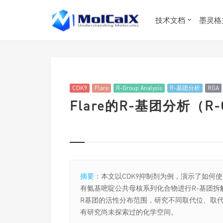
技术文档
墨灵格
CDK9
Flare
R-Group Analysis
R-基团分析
RGA
Flare的R-基团分析（R-Gr
摘要：
本文以CDK9抑制剂为例，演示了如何使用Flar
有氨基嘧啶公共母核系列化合物进行R-基团拆
R基团的活性分布范围，研究不同取代位、取
有研究尚未探索过的化学空间。