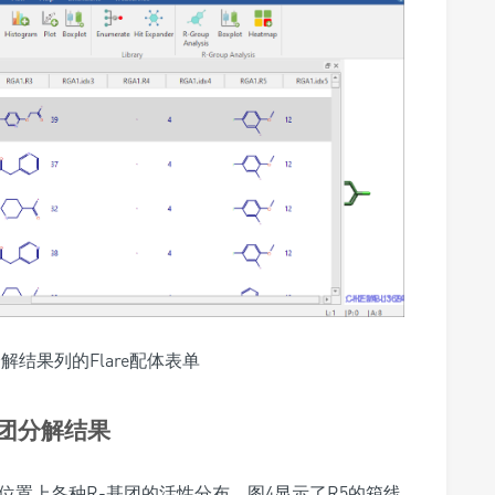
分解结果列的Flare配体表单
基团分解结果
位置上各种R-基团的活性分布。图4显示了R5的箱线