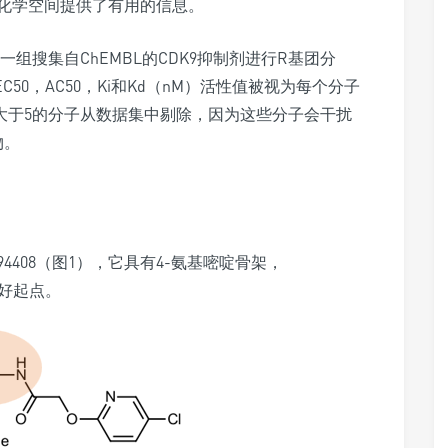
化学空间提供了有用的信息。
一组搜集自ChEMBL的CDK9抑制剂进行R基团分
EC50，AC50，Ki和Kd（nM）活性值被视为每个分子
gP大于5的分子从数据集中剔除，因为这些分子会干扰
物。
94408（图1），它具有4-氨基嘧啶骨架，
析的好起点。