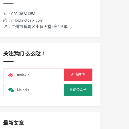
📞：020-38261356
📩：info@molcalx.com
📍：广州市番禺区小资天堂3座406单元
关注我们 么么哒！
新浪微博
molcalx
微信公众号
Molcalx
最新文章