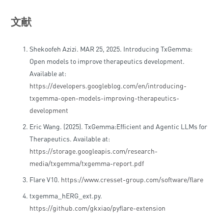
文献
Shekoofeh Azizi. MAR 25, 2025. Introducing TxGemma:
Open models to improve therapeutics development.
Available at:
https://developers.googleblog.com/en/introducing-
txgemma-open-models-improving-therapeutics-
development
Eric Wang. (2025). TxGemma:Efficient and Agentic LLMs for
Therapeutics. Available at:
https://storage.googleapis.com/research-
media/txgemma/txgemma-report.pdf
Flare V10.
https://www.cresset-group.com/software/flare
txgemma_hERG_ext.py.
https://github.com/gkxiao/pyflare-extension