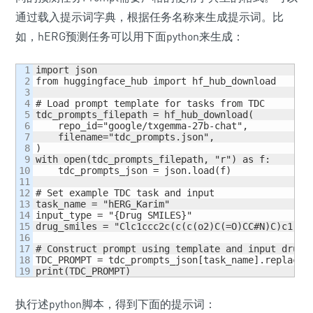
通过载入提示词字典，根据任务名称来生成提示词。比
如，hERG预测任务可以用下面python来生成：
1

import json

2

from huggingface_hub import hf_hub_download

3

4

# Load prompt template for tasks from TDC

5

tdc_prompts_filepath = hf_hub_download(

6

    repo_id="google/txgemma-27b-chat",

7

    filename="tdc_prompts.json",

8

)

9

with open(tdc_prompts_filepath, "r") as f:

10

    tdc_prompts_json = json.load(f)

11

12

# Set example TDC task and input

13

task_name = "hERG_Karim"

14

input_type = "{Drug SMILES}"

15

drug_smiles = "Clc1ccc2c(c(c(o2)C(=O)CC#N)C)c1"

16

17

# Construct prompt using template and input drug S
18

TDC_PROMPT = tdc_prompts_json[task_name].replace(i
print(TDC_PROMPT)
执行述python脚本，得到下面的提示词：