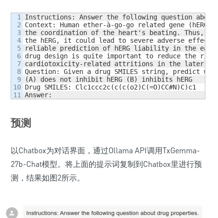
1

Instructions: Answer the following question about 
2

Context: Human ether-à-go-go related gene (hERG) i
3

the coordination of the heart's beating. Thus, if 
4

the hERG, it could lead to severe adverse effects.
5

reliable prediction of hERG liability in the early
6

drug design is quite important to reduce the risk 
7

cardiotoxicity-related attritions in the later dev
8

Question: Given a drug SMILES string, predict whet
9

(A) does not inhibit hERG (B) inhibits hERG

10

Drug SMILES: Clc1ccc2c(c(c(o2)C(=O)CC#N)C)c1

Answer:
预测
以Chatbox为对话界面，通过Ollama API调用TxGemma-
27b-Chat模型。将上面的提示词复制到Chatbox里进行预
测，结果如图2所示。