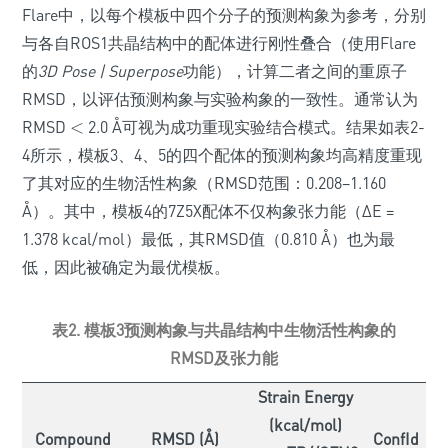
Flare中，以每个模板中四个分子的预测构象为参考，分别
与各自ROS1共晶结构中的配体进行刚性叠合（使用Flare
的
3D Pose | Superpose
功能），计算二者之间的重原子
RMSD，以评估预测构象与实验构象的一致性。通常认为
RMSD
<
2.0 Å可视为成功重现实验结合模式。结果如表2-
<
4所示，模板3、4、5的四个配体的预测构象均高精度重现
了其对应的生物活性构象（RMSD范围：0.208–1.160
Å）。其中，模板4的7Z5X配体不仅构象张力能（ΔE =
1.378 kcal/mol）最低，其RMSD值（0.810 Å）也为最
低，因此被确定为最优模板。
表2. 模板3预测构象与共晶结构中生物活性构象的
RMSD及张力能
Strain Energy
(kcal/mol)
Compound
RMSD (Å)
ConfId