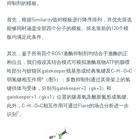
抑制剂的模板。
首先，根据Similarity值对模板进行降序排列，并优先筛选
能够同时涵盖全部四个分子的模板。排名靠前的120个模
板均满足此条件。
其次，鉴于所有四个ROS1激酶抑制剂均结合于激酶的正
构位点，我们假设其结合模式可模拟激酶底物ATP的腺嘌
呤部分与铰链区gatekeeper残基形成经典氢键及C–H···O=C
6
弱氢键相互作用
（图5）：多数抑制剂通过其骨架上的氢
键供体与受体，分别与gatekeeper+3（gk+3）和
gatekeeper+1（gk+1）位置的羰基氧及酰胺氮形成氢键。
此外，C–H···O=C相互作用可通过Flare的场点分析进一步
7
识别
。