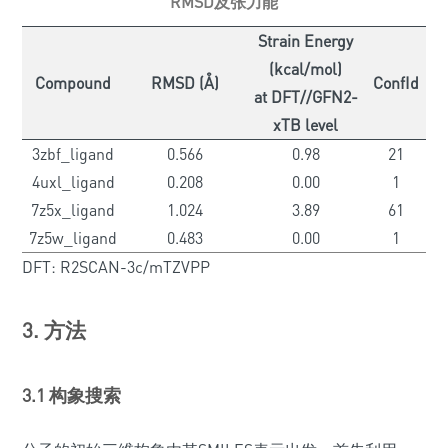
RMSD及张力能
Strain Energy
(kcal/mol)
Compound
RMSD (Å)
ConfId
at DFT//GFN2-
xTB level
3zbf_ligand
0.566
0.98
21
4uxl_ligand
0.208
0.00
1
7z5x_ligand
1.024
3.89
61
7z5w_ligand
0.483
0.00
1
DFT: R2SCAN-3c/mTZVPP
3. 方法
3.1 构象搜索