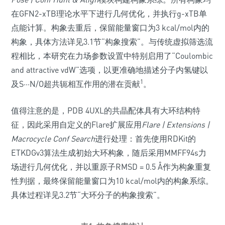
在GFN2-xTB理论水平下进行几何优化，并执行g-xTB单
点能计算。构象去重后，保留能量窗口为3 kcal/mol内的
构象，具体方法详见3.1节“构象搜索”。与传统虚拟筛选流
程相比，本研究在力场参数设置中特别启用了“Coulombic
and attractive vdW”选项，以更准确地描述分子内氢键以
1
及S···N/O超共轭相互作用的潜在贡献
。
值得注意的是，PDB 4UXL的共晶配体具有大环结构特
征，因此采用自定义的Flare扩展应用
Flare | Extensions |
Macrocycle Conf Search
进行处理：首先使用RDKit的
ETKDGv3算法生成初始大环构象，随后采用MMFF94s力
场进行几何优化，并以重原子RMSD = 0.5 Å作为构象重复
性判据，最终保留能量窗口为10 kcal/mol内的构象系综。
具体过程详见3.2节“大环分子的构象搜索”。