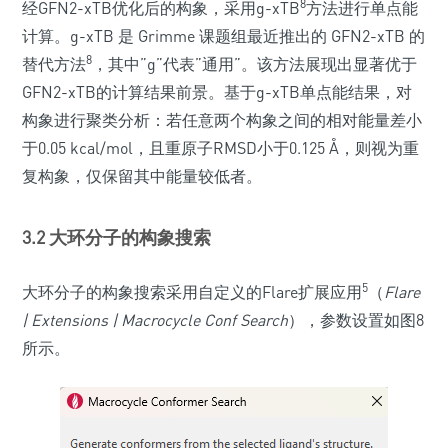
8
经GFN2-xTB优化后的构象，采用g-xTB
方法进行单点能
计算。g-xTB 是 Grimme 课题组最近推出的 GFN2-xTB 的
8
替代方法
，其中”g”代表”通用”。该方法展现出显著优于
GFN2-xTB的计算结果前景。基于g-xTB单点能结果，对
构象进行聚类分析：若任意两个构象之间的相对能量差小
于0.05 kcal/mol，且重原子RMSD小于0.125 Å，则视为重
复构象，仅保留其中能量较低者。
3.2 大环分子的构象搜索
5
大环分子的构象搜索采用自定义的Flare扩展应用
（
Flare
| Extensions | Macrocycle Conf Search
），参数设置如图8
所示。