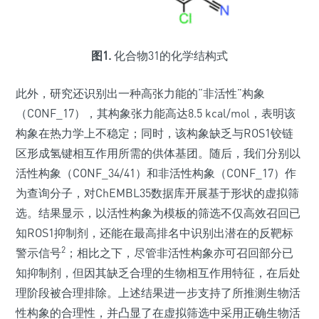
图1.
化合物31的化学结构式
此外，研究还识别出一种高张力能的“非活性”构象
（CONF_17），其构象张力能高达8.5 kcal/mol，表明该
构象在热力学上不稳定；同时，该构象缺乏与ROS1铰链
区形成氢键相互作用所需的供体基团。随后，我们分别以
活性构象（CONF_34/41）和非活性构象（CONF_17）作
为查询分子，对ChEMBL35数据库开展基于形状的虚拟筛
选。结果显示，以活性构象为模板的筛选不仅高效召回已
知ROS1抑制剂，还能在最高排名中识别出潜在的反靶标
2
警示信号
；相比之下，尽管非活性构象亦可召回部分已
知抑制剂，但因其缺乏合理的生物相互作用特征，在后处
理阶段被合理排除。上述结果进一步支持了所推测生物活
性构象的合理性，并凸显了在虚拟筛选中采用正确生物活