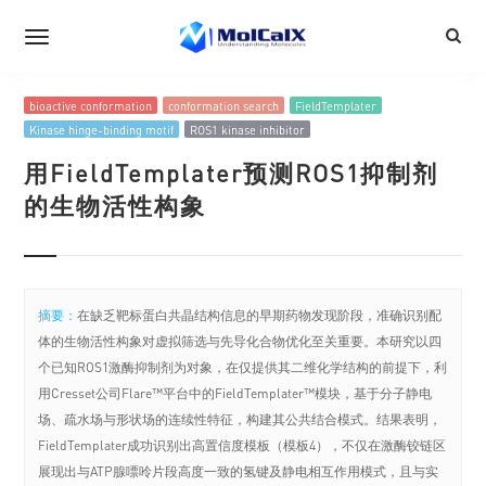
bioactive conformation
conformation search
FieldTemplater
Kinase hinge-binding motif
ROS1 kinase inhibitor
用FieldTemplater预测ROS1抑制剂
的生物活性构象
摘要：
在缺乏靶标蛋白共晶结构信息的早期药物发现阶段，准确识别配
体的生物活性构象对虚拟筛选与先导化合物优化至关重要。本研究以四
个已知ROS1激酶抑制剂为对象，在仅提供其二维化学结构的前提下，利
用Cresset公司Flare™平台中的FieldTemplater™模块，基于分子静电
场、疏水场与形状场的连续性特征，构建其公共结合模式。结果表明，
FieldTemplater成功识别出高置信度模板（模板4），不仅在激酶铰链区
展现出与ATP腺嘌呤片段高度一致的氢键及静电相互作用模式，且与实