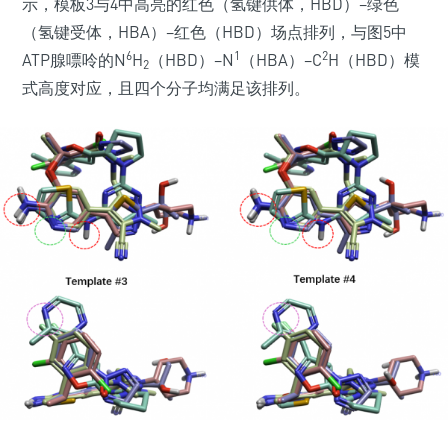
示，模板3与4中高亮的红色（氢键供体，HBD）–绿色
（氢键受体，HBA）–红色（HBD）场点排列，与图5中
6
1
2
ATP腺嘌呤的N
H
（HBD）–N
（HBA）–C
H（HBD）模
2
式高度对应，且四个分子均满足该排列。