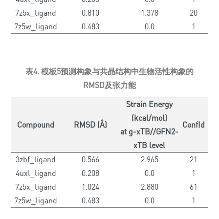
7z5x_ligand
0.810
1.378
20
7z5w_ligand
0.483
0.0
1
表4. 模板5预测构象与共晶结构中生物活性构象的
RMSD及张力能
Strain Energy
(kcal/mol)
Compound
RMSD (Å)
ConfId
at g-xTB//GFN2-
xTB level
3zbf_ligand
0.566
2.965
21
4uxl_ligand
0.208
0.0
1
7z5x_ligand
1.024
2.880
61
7z5w_ligand
0.483
0.0
1