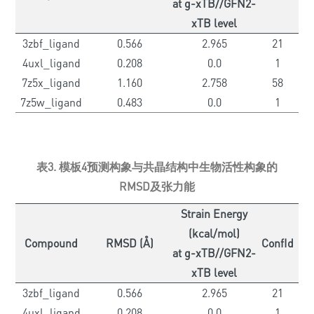
at g-xTB//GFN2-
xTB level
3zbf_ligand
0.566
2.965
21
4uxl_ligand
0.208
0.0
1
7z5x_ligand
1.160
2.758
58
7z5w_ligand
0.483
0.0
1
表3. 模板4预测构象与共晶结构中生物活性构象的
RMSD及张力能
Strain Energy
(kcal/mol)
Compound
RMSD (Å)
ConfId
at g-xTB//GFN2-
xTB level
3zbf_ligand
0.566
2.965
21
4uxl_ligand
0.208
0.0
1