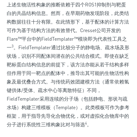
上述生物活性构象的推断依赖于四个ROS1抑制剂与靶蛋
白的共晶结构信息。然而，在早期药物发现阶段，此类结
构数据往往十分有限。在此情形下，基于配体的计算方法
可作为基于结构方法的有效替代。Cresset公司开发的
Flare™平台中的FieldTemplater™模块即为代表性工具之
3
一
。FieldTemplater通过比较分子的静电场、疏水场及形
状场，识别不同配体间潜在的公共结合模式。即使在缺乏
靶标蛋白结构信息的前提下，该方法亦能从若干结构多样
但作用于同一靶点的配体中，推导出其可能的生物活性构
象及最优叠合方式。与传统药效团建模方法（通常依赖氢
键供体/受体、疏水中心等离散特征）不同，
FieldTemplater采用连续的分子场（包括静电、形状与疏
水场）构建三维模板（Template）。此类模板可作为参考
框架，用于指导先导化合物优化，或对虚拟化合物库中的
4
分子进行系统性三维构象比对与筛选
。