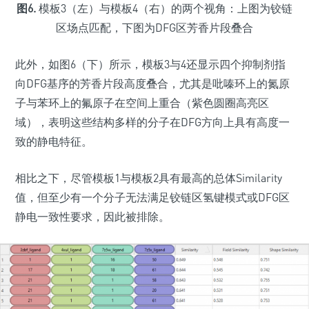
图6.
模板3（左）与模板4（右）的两个视角：上图为铰链
区场点匹配，下图为DFG区芳香片段叠合
此外，如图6（下）所示，模板3与4还显示四个抑制剂指
向DFG基序的芳香片段高度叠合，尤其是吡嗪环上的氮原
子与苯环上的氟原子在空间上重合（紫色圆圈高亮区
域），表明这些结构多样的分子在DFG方向上具有高度一
致的静电特征。
相比之下，尽管模板1与模板2具有最高的总体Similarity
值，但至少有一个分子无法满足铰链区氢键模式或DFG区
静电一致性要求，因此被排除。