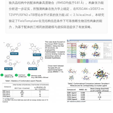
验共晶结构中的配体构象高度吻合（RMSD均低于0.81 Å）。构象张力能
分析进一步证实，所预测构象在热力学上稳定， 在R2SCAN-c3/DEF2-m
TZVPP//GFN2-xTB理论水平计算的张力能 ΔE
<
2.16 kcal/mol 。本研究
<
验证了FieldTemplater在无结构信息条件下可靠推断生物活性构象的能
力，为基于配体的三维药效团建模与虚拟筛选提供了有效策略。