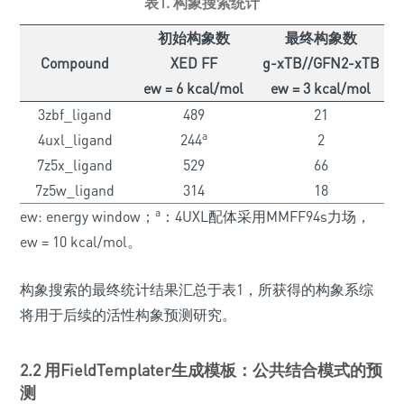
表1. 构象搜索统计
初始构象数
最终构象数
Compound
XED FF
g-xTB//GFN2-xTB
ew = 6 kcal/mol
ew = 3 kcal/mol
3zbf_ligand
489
21
a
4uxl_ligand
244
2
7z5x_ligand
529
66
7z5w_ligand
314
18
a
ew: energy window；
：4UXL配体采用MMFF94s力场，
ew = 10 kcal/mol。
构象搜索的最终统计结果汇总于表1，所获得的构象系综
将用于后续的活性构象预测研究。
2.2 用FieldTemplater生成模板：公共结合模式的预
测