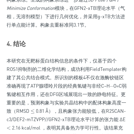
Minimize Conformation
模块，在GFN2-xTB理论水平（气
相，无溶剂模型）下进行几何优化，并采用g-xTB方法进
行单点能计算。构象去重标准同3.1节。
4. 结论
本研究在无靶标蛋白结构信息的条件下，仅基于四个
ROS1抑制剂的二维化学结构，成功利用FieldTemplater构
建了其公共结合模式。所识别的模板4不仅在激酶铰链区
准确再现了ATP腺嘌呤片段的经典氢键与非经C–H···O=C弱
氢键相互作用，还在DFG区域展现出一致的静电特征。更
重要的是，预测构象与实验共晶结构中的配体构象高度一
致（RMSD
≤
0.81 Å），且构象张力能较低，在R2SCAN-
≤
c3/DEF2-mTZVPP//GFN2-xTB理论水平计算的张力能 ΔE
<
2.16 kcal/mol ，表明其具备热力学可行性。该结果充
<