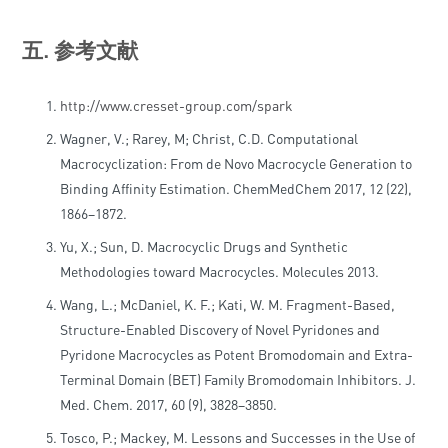
五. 参考文献
http://www.cresset-group.com/spark
Wagner, V.; Rarey, M; Christ, C.D. Computational
Macrocyclization: From de Novo Macrocycle Generation to
Binding Affinity Estimation. ChemMedChem 2017, 12 (22),
1866–1872.
Yu, X.; Sun, D. Macrocyclic Drugs and Synthetic
Methodologies toward Macrocycles. Molecules 2013.
Wang, L.; McDaniel, K. F.; Kati, W. M. Fragment-Based,
Structure-Enabled Discovery of Novel Pyridones and
Pyridone Macrocycles as Potent Bromodomain and Extra-
Terminal Domain (BET) Family Bromodomain Inhibitors. J.
Med. Chem. 2017, 60 (9), 3828–3850.
Tosco, P.; Mackey, M. Lessons and Successes in the Use of