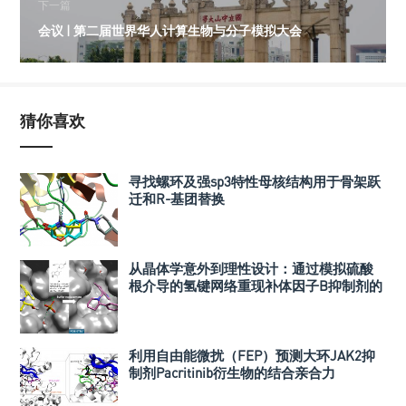
下一篇
会议 | 第二届世界华人计算生物与分子模拟大会
猜你喜欢
寻找螺环及强sp3特性母核结构用于骨架跃
迁和R-基团替换
从晶体学意外到理性设计：通过模拟硫酸
根介导的氢键网络重现补体因子B抑制剂的
活性优化
利用自由能微扰（FEP）预测大环JAK2抑
制剂Pacritinib衍生物的结合亲合力