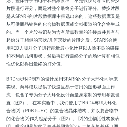
虑了整体分子的电子和构象效应，不是仅仅对相应的替换
片段进行评分，而是对整个最终分子进行评分。替换片段
是从SPARK的片段数据库中筛选出来的，这些数据库又是
从可供商品销售的化合物数据库或文献报道的化合物生成
的。当一个片段被识别为含有所需数量的连接点并具有与
起始分子相似的形状/几何形状的片段之后，SPARK会使
用XED力场对分子进行能量最小化计算以去除不良的碰撞
和不利的几何形状，然后再进行最终分子的场计算和相似
性优化以得出最终的打分值。
BRD4大环抑制剂的设计采用SPARK的分子大环化向导来
实现。向导模块提供了快速且易于使用的图形界面工作
流，包含了专为分子大环化设计而量身定制的专用参数设
置（图2）。 在本实验中，我们使用了BRD4与非大环化
合物[2]（PDB 5UEY）的复合物晶体结构，并以复合物中
的化合物[2]作为起始分子（图2）。 [2]的生物活性构象表
明，吡啶酮骨架的乙氧基基团靠近2,4-二氟苯氧基环（图