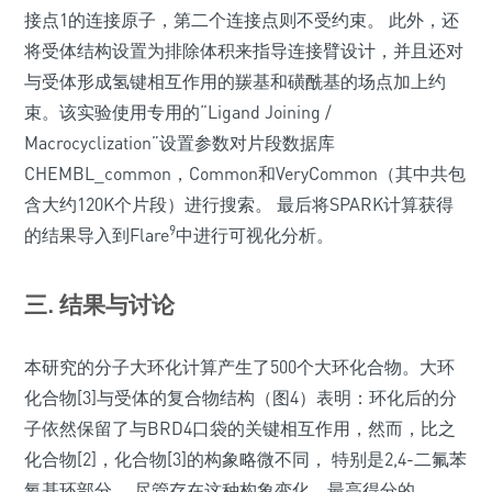
接点1的连接原子，第二个连接点则不受约束。 此外，还
将受体结构设置为排除体积来指导连接臂设计，并且还对
与受体形成氢键相互作用的羰基和磺酰基的场点加上约
束。该实验使用专用的“Ligand Joining /
Macrocyclization”设置参数对片段数据库
CHEMBL_common，Common和VeryCommon（其中共包
含大约120K个片段）进行搜索。 最后将SPARK计算获得
9
的结果导入到Flare
中进行可视化分析。
三. 结果与讨论
本研究的分子大环化计算产生了500个大环化合物。大环
化合物[3]与受体的复合物结构（图4）表明：环化后的分
子依然保留了与BRD4口袋的关键相互作用，然而，比之
化合物[2]，化合物[3]的构象略微不同， 特别是2,4-二氟苯
氧基环部分。 尽管存在这种构象变化，最高得分的