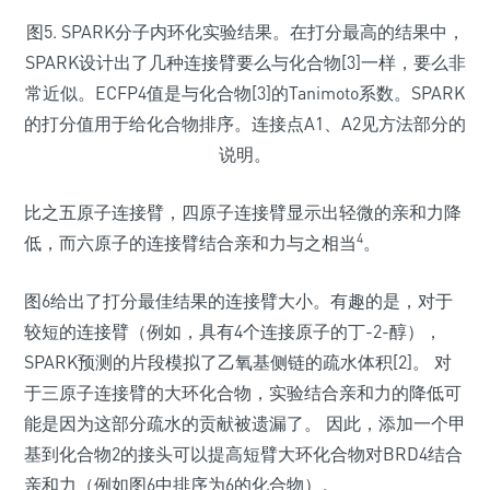
图5. SPARK分子内环化实验结果。在打分最高的结果中，
SPARK设计出了几种连接臂要么与化合物[3]一样，要么非
常近似。ECFP4值是与化合物[3]的Tanimoto系数。SPARK
的打分值用于给化合物排序。连接点A1、A2见方法部分的
说明。
比之五原子连接臂，四原子连接臂显示出轻微的亲和力降
4
低，而六原子的连接臂结合亲和力与之相当
。
图6给出了打分最佳结果的连接臂大小。有趣的是，对于
较短的连接臂（例如，具有4个连接原子的丁-2-醇），
SPARK预测的片段模拟了乙氧基侧链的疏水体积[2]。 对
于三原子连接臂的大环化合物，实验结合亲和力的降低可
能是因为这部分疏水的贡献被遗漏了。 因此，添加一个甲
基到化合物2的接头可以提高短臂大环化合物对BRD4结合
亲和力（例如图6中排序为6的化合物）。