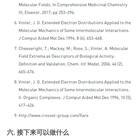
Molecular Fields. In Comprehensive Medicinal Chemistry
III; Elsevier, 2017; pp 253–296.
Vinter, J. G. Extended Electron Distributions Applied to the
Molecular Mechanics of Some Intermolecular Interactions.
J Comput Aided Mol Des 1994, 8 (6), 653–668.
Cheeseright, T.; Mackey, M.; Rose, S.; Vinter, A. Molecular
Field Extrema as Descriptors of Biological Activity:
Definition and Validation. Chem. Inf. Model. 2006, 46 (2),
665–676.
Vinter, J. G. Extended Electron Distributions Applied to the
Molecular Mechanics of Some Intermolecular Interactions.
II. Organic Complexes. J Comput Aided Mol Des 1996, 10 (5),
417–426.
http://www.cresset-group.com/flare
六. 接下来可以做什么