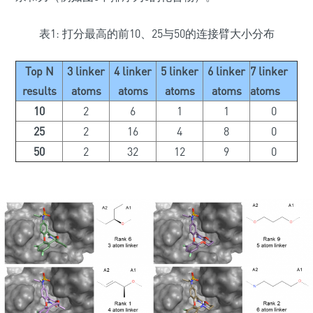
表1: 打分最高的前10、25与50的连接臂大小分布
Top N
3 linker
4 linker
5 linker
6 linker
7 linker
results
atoms
atoms
atoms
atoms
atoms
10
2
6
1
1
0
25
2
16
4
8
0
50
2
32
12
9
0