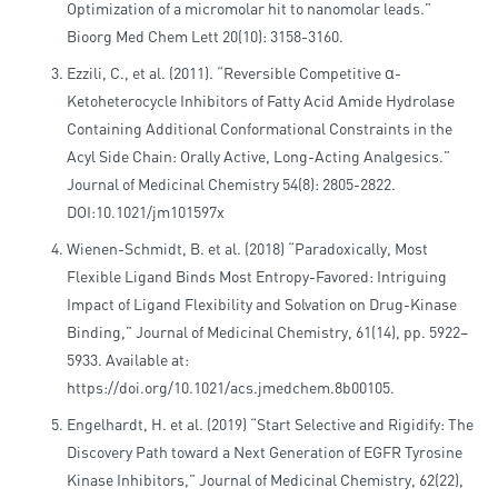
Optimization of a micromolar hit to nanomolar leads.”
Bioorg Med Chem Lett 20(10): 3158-3160.
Ezzili, C., et al. (2011). “Reversible Competitive α-
Ketoheterocycle Inhibitors of Fatty Acid Amide Hydrolase
Containing Additional Conformational Constraints in the
Acyl Side Chain: Orally Active, Long-Acting Analgesics.”
Journal of Medicinal Chemistry 54(8): 2805-2822.
DOI:10.1021/jm101597x
Wienen-Schmidt, B. et al. (2018) “Paradoxically, Most
Flexible Ligand Binds Most Entropy-Favored: Intriguing
Impact of Ligand Flexibility and Solvation on Drug-Kinase
Binding,” Journal of Medicinal Chemistry, 61(14), pp. 5922–
5933. Available at:
https://doi.org/10.1021/acs.jmedchem.8b00105.
Engelhardt, H. et al. (2019) “Start Selective and Rigidify: The
Discovery Path toward a Next Generation of EGFR Tyrosine
Kinase Inhibitors,” Journal of Medicinal Chemistry, 62(22),