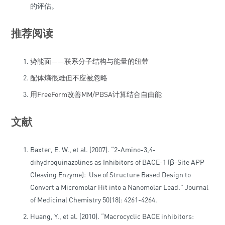
的评估。
推荐阅读
势能面——联系分子结构与能量的纽带
配体熵很难但不应被忽略
用FreeForm改善MM/PBSA计算结合自由能
文献
Baxter, E. W., et al. (2007). “2-Amino-3,4-
dihydroquinazolines as Inhibitors of BACE-1 (β-Site APP
Cleaving Enzyme): Use of Structure Based Design to
Convert a Micromolar Hit into a Nanomolar Lead.” Journal
of Medicinal Chemistry 50(18): 4261-4264.
Huang, Y., et al. (2010). “Macrocyclic BACE inhibitors: