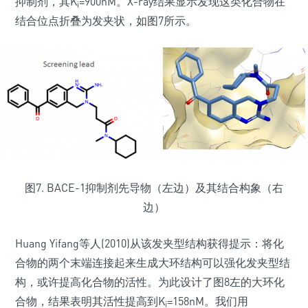
抑制剂，其K
=900nM。X-ray结果显示发现这类化合物在
i
结合位点折叠为发夹状，如图7所示。
图7. BACE-1抑制剂先导物（左边）及其结合构象（右
边）
Huang Yifang等人(2010)从该发夹型结构获得提示：将化
合物的两个末端连接起来生成大环结构可以强化发夹型结
构，或许提高化合物的活性。为此设计了图8左的大环化
合物，结果表明其活性提高到K
=158nM。我们用
i