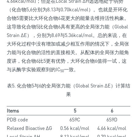
4.66kcal/mol)；但是在Local Strain ΔH远远地处于弱势
（化合物5,6分别为8.13与0.70kcal/mol）。也就是开环化
合物5需要比大环化合物6花更大的能量去维持活性构象。
这导致化合物5比化合物6具有更高的全局张力能（Global
Strain ΔE），分别为8.69与5.36kcal/mol。总的来说，在
大环化过程中没有增加或减少相互作用的情况下，全局张
力能与化合物的活性的直接相关。从配体的全局张力能角
度讲，化合物6比5更有优势，大环化合物6值得一试，这
与从酶学实验观察到的IC
一致。
50
表5. 化合物5与6的全局张力能（Global Strain ΔE）计算结
果
Items
5
6
PDB code
6S9C
6S9D
Relaxed Bioactive ΔG
0.56 kcal/mol
4.66 kcal/mol
Local Strain ΔH
8.13 kcal/mol
0.70 kcal/mol