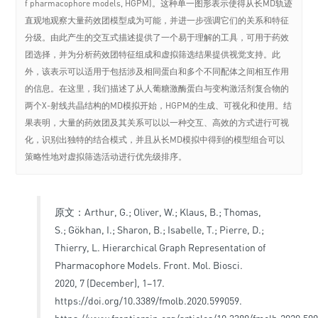
f pharmacophore models, HGPM)。这种单一图形表示使得从长MD轨迹
直观地观察大量药效团模型成为可能，并进一步强调它们的关系和特征
分级。由此产生的交互式描述提供了一个易于理解的工具，可用于药效
团选择，并为分析药效团特征组成和虚拟筛选结果提供视觉支持。此
外，该表示可以适用于包括涉及相同蛋白和多个不同配体之间相互作用
的信息。在这里，我们描述了从人葡糖激酶蛋白与变构激活剂复合物的
两个X-射线共晶结构的MD模拟开始，HGPM的生成、可视化和使用。结
果表明，大量的药效团及其关系可以以一种交互、高效的方式进行可视
化，识别出独特的结合模式，并且从长MD模拟中得到的模型组合可以
策略性地对虚拟筛选活动进行优先级排序。
原文：Arthur, G.; Oliver, W.; Klaus, B.; Thomas,
S.; Gökhan, I.; Sharon, B.; Isabelle, T.; Pierre, D.;
Thierry, L. Hierarchical Graph Representation of
Pharmacophore Models. Front. Mol. Biosci.
2020, 7 (December), 1–17.
https://doi.org/10.3389/fmolb.2020.599059.