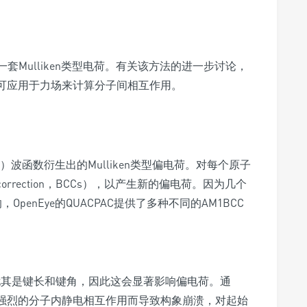
套Mulliken类型电荷。有关该方法的进一步讨论，
荷不可应用于力场来计算分子间相互作用。
M）波函数衍生出的Mulliken类型偏电荷。对每个原子
correction，BCCs），以产生新的偏电荷。因为几个
enEye的QUACPAC提供了多种不同的AM1BCC
尤其是键长和键角，因此这会显著影响偏电荷。通
强烈的分子内静电相互作用而导致构象崩溃，对起始