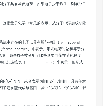
则分子具有净负电荷，如果电子少于质子，则该分子
，这是量子化学中常见的表示。从分子中添加或移除
中存在的电子以具有规范键级（formal bond
ormal charges）来表示。形式电荷的总和等于分
于共振离域，哪些原子被分配了哪些形式电荷在某种程度上
接表（connection table）来表示，但形式
+](N)N，或者表示为[NH2+]=C(N)N，具有任意
硫代羧酸基团，其中C(=O)[S-]或C(=S)[O-]都