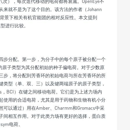
次（默认为八次），每次迭代移动的电荷都将衰减。OpenEye不
来就不是为了这个目的。该方法的作者（Johann
同分子背景下相关有机官能团的相对反应性。本文提到
电荷模型进行比较。
电荷分四步分配。第一步，为分子中的每个原子被分配一个
子的原子类型为其分配初始的种子偏电荷。对于少数原
三步，将分配到芳香环的初始电荷与所在芳香环的所
键类型（单、双、三）以及键两端原子的原子类型，
ements，BCI）在键之间移动电荷。它们是为上述力场内
起使用的合适电荷，尤其是用于药物和生物有机小分
通过）用在Amber、Charmm和Gromacs中采
子间相互作用。对于此类力场有更好的选择，蛋白质
csym电荷。