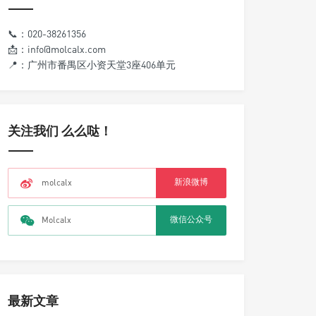
📞：020-38261356
📩：info@molcalx.com
📍：广州市番禺区小资天堂3座406单元
关注我们 么么哒！
新浪微博
molcalx
微信公众号
Molcalx
最新文章