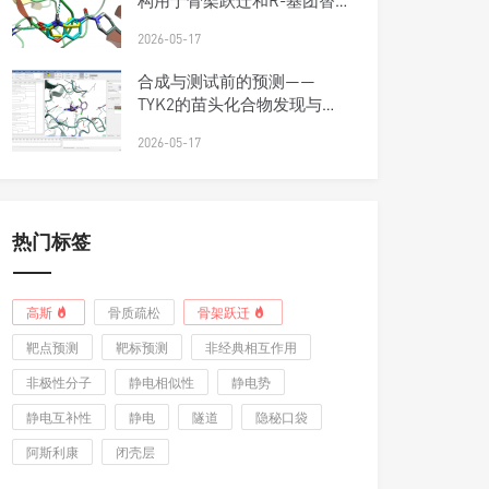
构用于骨架跃迁和R-基团替
换
2026-05-17
合成与测试前的预测——
TYK2的苗头化合物发现与优
先级排序工作流
2026-05-17
热门标签
高斯
骨质疏松
骨架跃迁
靶点预测
靶标预测
非经典相互作用
非极性分子
静电相似性
静电势
静电互补性
静电
隧道
隐秘口袋
阿斯利康
闭壳层