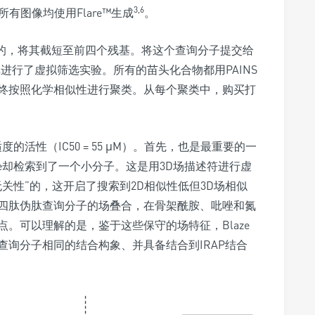
3,6
有图像均使用Flare™生成
。
目的，将其截短至前四个残基。将这个查询分子提交给
据库进行了虚拟筛选实验。所有的苗头化合物都用PAINS
终按照化学相似性进行聚类。从每个聚类中，购买打
度的活性（IC50 = 55 μM）。首先，也是最重要的一
ze却检索到了一个小分子。这是用3D场描述符进行虚
关性”的，这开启了搜索到2D相似性低但3D场相似
与四肽伪肽查询分子的场叠合，在骨架酰胺、吡唑和氮
。可以理解的是，鉴于这些保守的场特征，Blaze
询分子相同的结合构象、并具备结合到IRAP结合