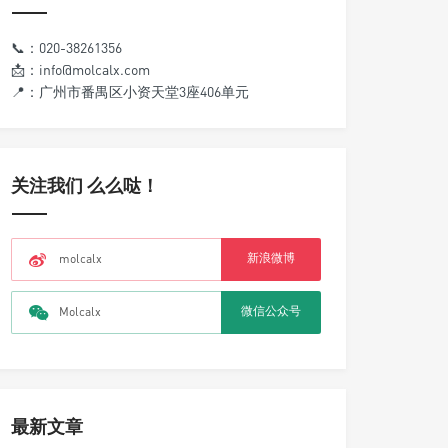
📞：020-38261356
📩：info@molcalx.com
📍：广州市番禺区小资天堂3座406单元
关注我们 么么哒！
新浪微博
molcalx
微信公众号
Molcalx
最新文章