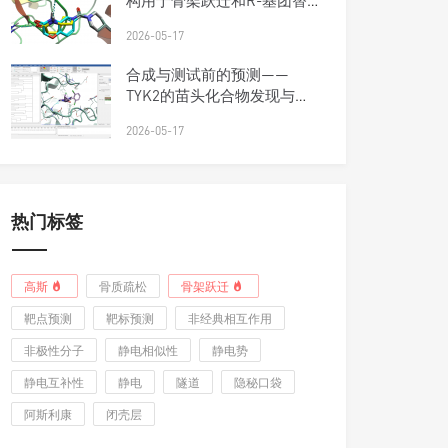
构用于骨架跃迁和R-基团替
换
2026-05-17
合成与测试前的预测——
TYK2的苗头化合物发现与优
先级排序工作流
2026-05-17
热门标签
高斯
骨质疏松
骨架跃迁
靶点预测
靶标预测
非经典相互作用
非极性分子
静电相似性
静电势
静电互补性
静电
隧道
隐秘口袋
阿斯利康
闭壳层