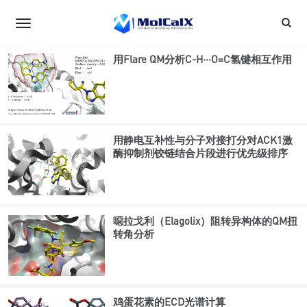
用Flare QM分析C-H···O=C氢键相互作用
用静电互补性与分子对接打分对ACK1激
酶抑制剂铰链结合片段进行优先级排序
噁拉戈利（Elagolix）阻转异构体的QM扭
转角分析
鸡蛋花素的ECD光谱计算