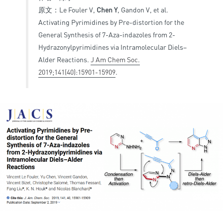
原文：Le Fouler V,
Chen Y
, Gandon V, et al.
Activating Pyrimidines by Pre-distortion for the
General Synthesis of 7-Aza-indazoles from 2-
Hydrazonylpyrimidines via Intramolecular Diels–
Alder Reactions.
J Am Chem Soc.
2019;141(40):15901-15909
.